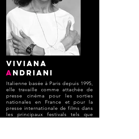
viviana
A
ndriani
Italienne basée à Paris depuis 1995,
elle travaille comme attachée de
presse cinéma pour les sorties
nationales en France et pour la
presse internationale de films dans
les principaux festivals tels que
Cannes, Berlin et Venise.
Elle créée en 2009 la société