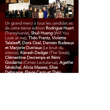
Un grand merci à tous les candidat.es
de cette 6ème édition
Rodrigue Huart
(Transylvanie),
Shuli Huang
(Will You
Look at me),
Théo
Frantz
,
Violette
Talalaeff, Dora Ozal, Damien Rudeaux
et Marjorie Dutriaux
(Le bruit du
silence),
Kiarash Dadgar
(The Steak),
Clémentine Decremps et Rémi
Giodarno
(Cimex Lectularius),
Agathe
Sénéchal, Alicia Massez, Elise
Debruyne, Flavie Carin et Théo
Duhautois
et tous les autres. À
l'équipe de l'ICART
Nicolas,
Marie_Alice, Raphaël et Laëtitia. A
ux
jurys
Valérie Beck, Aurélien Rousselet,
Hélène Rosselet Ruiz, Isaac Gaido-
Daniel, Pauline Guéna, Sylvie
Coquart, et Adrien Bretet
. À